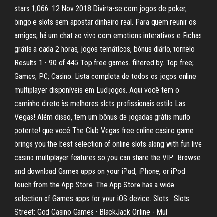
stars 1,066. 12 Nov 2018 Divirta-se com jogos de poker,
bingo e slots sem apostar dinheiro real. Para quem reunir os
amigos, há um chat ao vivo com emotions interativos e Fichas
grátis a cada 2 horas, jogos temáticos, bônus diário, torneio
Results 1 - 90 of 445 Top free games. filtered by. Top free;
Games; PC; Casino. Lista completa de todos os jogos online
multiplayer disponíveis em Ludijogos. Aqui você tem o
caminho direto às melhores slots profissionais estilo Las
Vegas! Além disso, tem um bônus de jogadas grátis muito
potente! que você The Club Vegas free online casino game
brings you the best selection of online slots along with fun live
casino multiplayer features so you can share the VIP Browse
and download Games apps on your iPad, iPhone, or iPod
touch from the App Store. The App Store has a wide
selection of Games apps for your iOS device. Slots · Slots
Street: God Casino Games · BlackJack Online - Mul