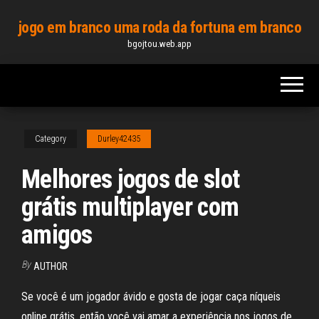
Skip
jogo em branco uma roda da fortuna em branco
to
bgojtou.web.app
the
content
Category
Durley42435
Melhores jogos de slot
grátis multiplayer com
amigos
By
AUTHOR
Se você é um jogador ávido e gosta de jogar caça níqueis
online grátis, então você vai amar a experiência nos jogos de