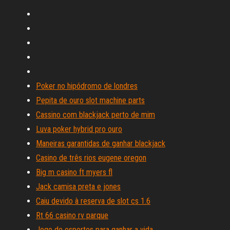
Poker no hipódromo de londres
Pepita de ouro slot machine parts
Cassino com blackjack perto de mim
Luva poker hybrid pro ouro
Maneiras garantidas de ganhar blackjack
Casino de três rios eugene oregon
Big m casino ft myers fl
Jack camisa preta e jones
Caiu devido à reserva de slot cs 1.6
Rt 66 casino rv parque
Jogo de esportes para ganhar a vida