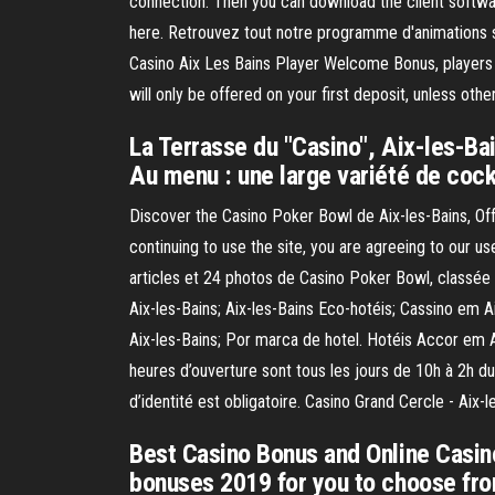
connection. Then you can download the client software
here. Retrouvez tout notre programme d'animations
Casino Aix Les Bains Player Welcome Bonus, player
will only be offered on your first deposit, unless ot
La Terrasse du "Casino", Aix-les-Bai
Au menu : une large variété de cock
Discover the Casino Poker Bowl de Aix-les-Bains, Of
continuing to use the site, you are agreeing to our u
articles et 24 photos de Casino Poker Bowl, classée 
Aix-les-Bains; Aix-les-Bains Eco-hotéis; Cassino em A
Aix-les-Bains; Por marca de hotel. Hotéis Accor em A
heures d’ouverture sont tous les jours de 10h à 2h du
d’identité est obligatoire. Casino Grand Cercle - Aix
Best Casino Bonus and Online Casin
bonuses 2019 for you to choose from