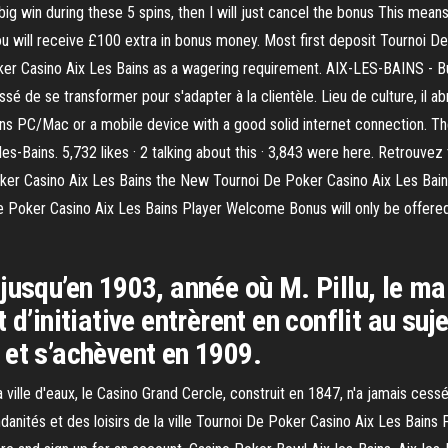
 a big win during these 5 spins, then I will just cancel the bonus This mea
u will receive £100 extra in bonus money. Most first deposit Tournoi 
 Casino Aix Les Bains as a wagering requirement. AIX-LES-BAINS - Bulle
sé de se transformer pour s'adapter à la clientèle. Lieu de culture, il a
Bains PC/Mac or a mobile device with a good solid internet connection. T
les-Bains. 5,732 likes · 2 talking about this · 3,843 were here. Retrouv
er Casino Aix Les Bains the New Tournoi De Poker Casino Aix Les Bain
Poker Casino Aix Les Bains Player Welcome Bonus will only be offered o
usqu’en 1903, année où M. Pillu, le mair
 d’initiative entrèrent en conflit au suj
 et s’achèvent en 1909.
ville d'eaux, le Casino Grand Cercle, construit en 1847, n'a jamais cessé
ondanités et des loisirs de la ville Tournoi De Poker Casino Aix Les Bain