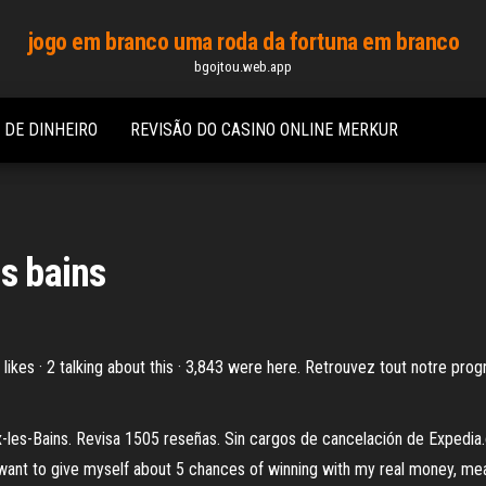
jogo em branco uma roda da fortuna em branco
bgojtou.web.app
 DE DINHEIRO
REVISÃO DO CASINO ONLINE MERKUR
es bains
2 likes · 2 talking about this · 3,843 were here. Retrouvez tout notre 
x-les-Bains. Revisa 1505 reseñas. Sin cargos de cancelación de Expedia
 want to give myself about 5 chances of winning with my real money, mea