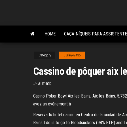
Skip
to
the
content
HOME
CAÇA-NÍQUEIS PARA ASSISTENTE
Category
Durley42435
Cassino de pôquer aix l
By
AUTHOR
Casino Poker Bowl Aix-les-Bains, Aix-les-Bains. 5,73
avez un événement à
Reserva tu hotel casino en Centro de la ciudad de Ai
Bains I do is to go to Bloodsuckers (98% RTP) and I