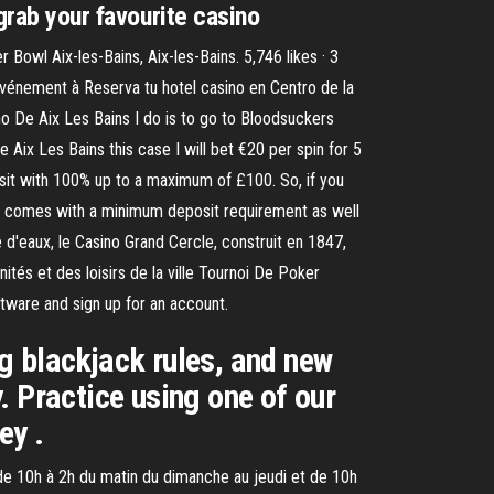
grab your favourite casino
Bowl Aix-les-Bains, Aix-les-Bains. 5,746 likes · 3
vénement à Reserva tu hotel casino en Centro de la
o De Aix Les Bains I do is to go to Bloodsuckers
Aix Les Bains this case I will bet €20 per spin for 5
eposit with 100% up to a maximum of £100. So, if you
es comes with a minimum deposit requirement as well
d'eaux, le Casino Grand Cercle, construit en 1847,
nités et des loisirs de la ville Tournoi De Poker
tware and sign up for an account.
g blackjack rules, and new
. Practice using one of our
ey .
 de 10h à 2h du matin du dimanche au jeudi et de 10h