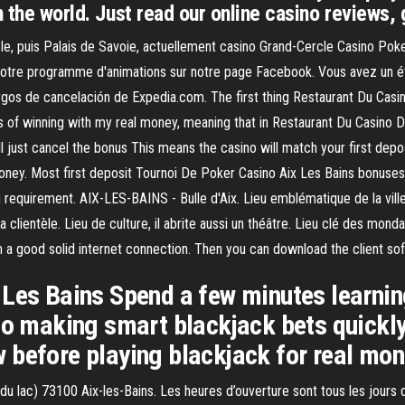
n the world. Just read our online casino reviews, 
, puis Palais de Savoie, actuellement casino Grand-Cercle Casino Poker 
t notre programme d'animations sur notre page Facebook. Vous avez un é
rgos de cancelación de Expedia.com. The first thing Restaurant Du Casin
of winning with my real money, meaning that in Restaurant Du Casino De 
 will just cancel the bonus This means the casino will match your first d
money. Most first deposit Tournoi De Poker Casino Aix Les Bains bonus
requirement. AIX-LES-BAINS - Bulle d'Aix. Lieu emblématique de la ville 
clientèle. Lieu de culture, il abrite aussi un théâtre. Lieu clé des monda
a good solid internet connection. Then you can download the client sof
 Les Bains Spend a few minutes learnin
to making smart blackjack bets quickly
 before playing blackjack for real mon
du lac) 73100 Aix-les-Bains. Les heures d’ouverture sont tous les jours