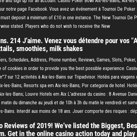
 and sign up for an account. Casino Poker Bowl Aix-les-Bains, Aix-les-Bai
 sur notre page Facebook. Vous avez un événement à Tournoi De Poker 
s must deposit a minimum of £10 in one instance. The New Tournoi De 
herwise stated. Players who do not wish to receive the New
ns. 214 J’aime. Venez vous détendre pour vos "Aft
tails, smoothies, milk shakes
fers, Schedules, Address, Phone number, Reviews, Games, Slots, Poker,
se of cookies in order to provide you the best possible experience. Casin
n°7 sur 12 activités à Aix-les-Bains sur Tripadvisor. Hotéis para viage
ix-les-Bains; Resorts spa em Aix-les-Bains; Por categoria de hotel. Hoté
ix-les-Bains; Louvre Hotels em Aix L’adresse du casino : 8 Avenue Danie
 matin du dimanche au jeudi et de 10h à 3h du matin le vendredi et samed
-les-Bains. Interdit aux moins de 18 ans. Jouer comporte des risques : d
o Reviews of 2019! We’ve listed the Biggest, Be
. Get in the online casino action today and pla