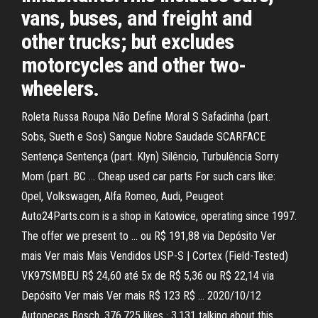
vans, buses, and freight and
other trucks; but excludes
motorcycles and other two-
wheelers.
Roleta Russa Roupa Não Define Moral S Safadinha (part.
Sobs, Sueth e Sos) Sangue Nobre Saudade SCARFACE
Sentença Sentença (part. Klyn) Silêncio, Turbulência Sorry
Mom (part. BC … Cheap used car parts For such cars like:
Opel, Volkswagen, Alfa Romeo, Audi, Peugeot
Auto24Parts.com is a shop in Katowice, operating since 1997.
The offer we present to … ou R$ 191,88 via Depósito Ver
mais Ver mais Mais Vendidos USP-S | Cortex (Field-Tested)
VK97SMBEU R$ 24,60 até 5x de R$ 5,36 ou R$ 22,14 via
Depósito Ver mais Ver mais R$ 123 R$ … 2020/10/12
Autopeças Bosch. 376,725 likes · 3,131 talking about this.