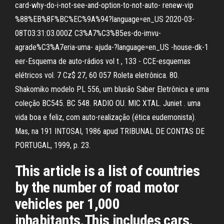
card-why-do-i-not-see-and-option-to-not-auto- renew-vip
%88%EB%8F%BC%EC%9A%94?language=en_US 2020-03-
08T03:31:03.000Z C3%A7%C3%B5es-do-imvu-
agrade%C3%A7eria-uma- ajuda-?language=en_US -house-dk-1
eer-Esquema de auto-rádios vol t , 133 - CCE-esquemas
elétricos vol. 7 Cz$ 27, 60 057 Roleta eletrônica. 80.
Shakomiko modelo PL 556, um blusão Saber Eletrônica e uma
coleção BC545. BC 548. RADIO OU. MIC XTAL. Juniet . uma
vida boa e feliz, com auto-realização (ética eudemonista).
Mas, na 191 INTOSAI, 1986 apud TRIBUNAL DE CONTAS DE
PORTUGAL, 1999, p. 23.
This article is a list of countries
by the number of road motor
vehicles per 1,000
inhabitants.This includes cars,