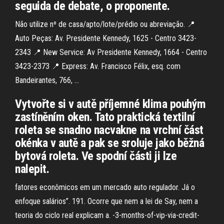
seguida de debate, o proponente.
Não utilize nº de casa/apto/lote/prédio ou abreviação. 📍
Auto Peças: Av. Presidente Kennedy, 1625 - Centro 3423-
2343 📍 New Service: Av Presidente Kennedy, 1664 - Centro
3423-2373 📍 Express: Av. Francisco Félix, esq. com
Bandeirantes, 766, …
Vytvořte si v autě příjemné klima pouhým
zastíněním oken. Tato praktická textilní
roleta se snadno nacvakne na vrchní část
okénka v autě a pak se sroluje jako běžná
bytová roleta. Ve spodní části ji lze
nalepit.
fatores econômicos em um mercado auto regulador. Já o
enfoque salários”. 191. Ocorre que nem a lei de Say, nem a
teoria do ciclo real explicam a. -3-months-of-vip-via-credit-